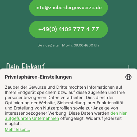
info@zauberdergewuerze.de
+49(0) 4102 777 4 77
Service-Zeiten: Mo.-Fr. 08:00-16:30 Uhr
Dein Einkauf
Häufige Fragen
Über uns
AGB