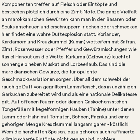
Komponenten treffen auf Fleisch oder Eintöpfe und
bestechen plötzlich durch eine Zimt-Note. Die ganze Vielfalt
an marokkanischen Gewürzen kann man in den Basaren oder
Souks anschauen und erschnuppern, riechen oder schmecken,
hier findet eine wahre Duftexplosion statt. Koriander,
Kardamom und Kreuzkümmel (Kumin) wetteifern mit Safran,
Zimt, Rosenwasser oder Pfeffer und Gewürzmischungen wie
Ras el Hanout um die Wette. Kurkuma (Gelbwurz) leuchtet
sonnengelb neben Muskat und Lorbeerlaub. Das sind die
marokkanischen Gewürze, die für opulente
Geschmacksvariationen sorgen. Über all dem schwebt der
rauchige Duft von gegrilltem Lammfleisch, das in unzähligen
Garküchen zubereitet wird und als eine nationale Delikatesse
gilt. Auf offenen Feuern oder kleinen Gaskochern stehen
Tongefäße mit kegelförmigen Hauben (Tahine) unter denen
Lamm oder Huhn mit Tomaten, Bohnen, Paprika und einer
gehörigen Menge Kreuzkümmel langsam garen - köstlich!
Wem die herzhaften Speisen, dazu gehören auch raffinierte
würzig scharfe Eintöpfe, nicht genug sind, probiere