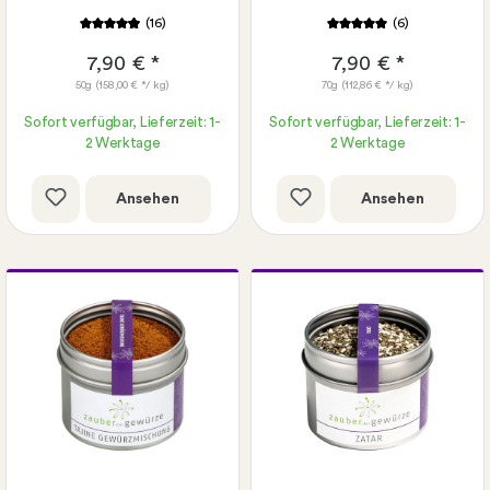
(16)
(6)
7,90 € *
7,90 € *
50g
(158,00 € */ kg)
70g
(112,86 € */ kg)
Sofort verfügbar, Lieferzeit: 1-
Sofort verfügbar, Lieferzeit: 1-
2 Werktage
2 Werktage
Ansehen
Ansehen
Gratis Rezeptkarte wählbar:
Gratis Rezeptkarte wählbar:
Überbackenes
Orientalische Tajine mit
Fladenbrot mit Feta und
Hackbällchen und
Zatar