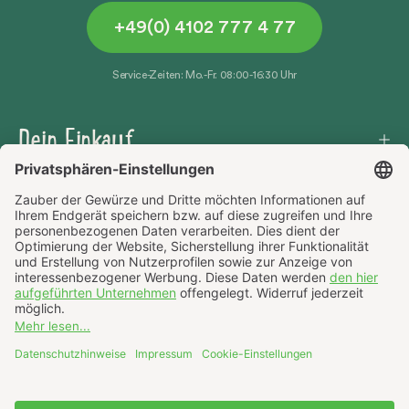
+49(0) 4102 777 4 77
Service-Zeiten: Mo.-Fr. 08:00-16:30 Uhr
Dein Einkauf
Häufige Fragen
Über uns
AGB
Datenschutz