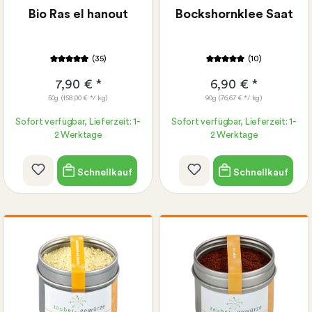
Bio Ras el hanout
Bockshornklee Saat
(35)
(10)
7,90 € *
6,90 € *
50g
(158,00 € */ kg)
90g
(76,67 € */ kg)
Sofort verfügbar, Lieferzeit: 1-
Sofort verfügbar, Lieferzeit: 1-
2 Werktage
2 Werktage
Schnellkauf
Schnellkauf