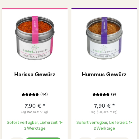
Gratis Rezeptkarte wählbar:
Paprika-Hummus
Selbst gemachtes
Hummus
Harissa Gewürz
Hummus Gewürz
(44)
(9)
7,90 € *
7,90 € *
55g
(143,64 € */ kg)
50g
(158,00 € */ kg)
Sofort verfügbar, Lieferzeit: 1-
Sofort verfügbar, Lieferzeit: 1-
2 Werktage
2 Werktage