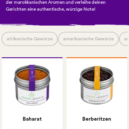
der marokkanischen Aromen und verleihe deinen
Gerichten eine authentische, würzige Note!
afrikanische Gewürze
amerikanische Gewürze
as
Gratis Rezeptkarte wählbar:
Orientalischer Thunfisch
im Kräutermantel mit
arabischem Reis
Baharat
Berberitzen
Rinder-Pilaf mit Minz-
Joghurt-Dip