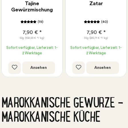
Tajine
Zatar
pochieten Eiern
Rinderlende mit
Gemüse-Tajine mit
Kräuter-Zatar Kruste
Gewürzmischung
orientalischer
überbacken
Tomatensauce
(19)
(40)
7,90 € *
7,90 € *
50g
(158,00 € */ kg)
35g
(225,71 € */ kg)
Sofort verfügbar, Lieferzeit: 1-
Sofort verfügbar, Lieferzeit: 1-
2 Werktage
2 Werktage
Ansehen
Ansehen
MAROKKANISCHE GEWÜRZE -
MAROKKANISCHE KÜCHE