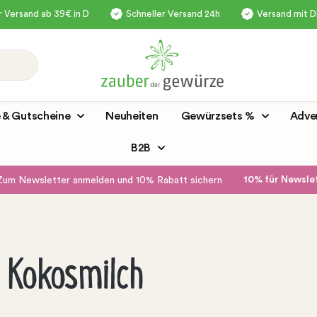
 Versand ab 39€ in D
Schneller Versand 24h
Versand mit 
 & Gutscheine
Neuheiten
Gewürzsets %
Adve
B2B
10% für Newsl
Zum Newsletter anmelden und 10% Rabatt sichern
 Kokosmilch