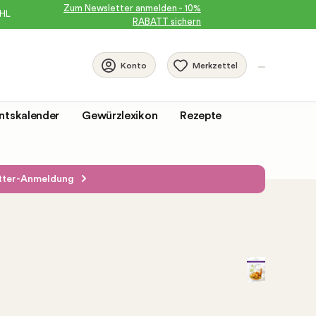
Zum Newsletter anmelden - 10%
DHL
RABATT sichern
Merkzettel
Konto
ntskalender
Gewürzlexikon
Rezepte
etter-Anmeldung