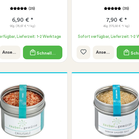
(25)
(35)
6,90 € *
7,90 € *
90g
(76,67 € */ kg)
45g
(175,56 € */ kg)
erfügbar, Lieferzeit: 1-2 Werktage
Sofort verfügbar, Lieferzeit: 1-2
Ansehen
Ansehen
Schnellkauf
Schn