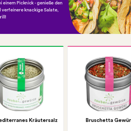
i einem Picknick - genieße den
erfeinere knackige Salate,
ll!
editerranes Kräutersalz
Bruschetta Gewür