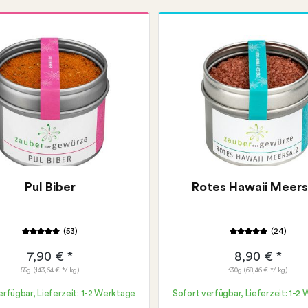
Pul Biber
Rotes Hawaii Meers
(53)
(24)
7,90 € *
8,90 € *
55g
(143,64 € */ kg)
130g
(68,46 € */ kg)
erfügbar, Lieferzeit: 1-2 Werktage
Sofort verfügbar, Lieferzeit: 1-2