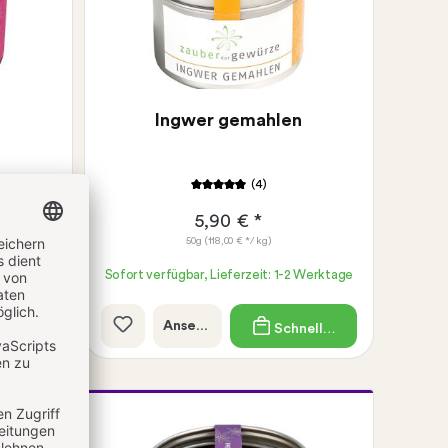
Ingwer gemahlen
(4)
5,90 € *
50g
(118,00 € */ kg)
 Werktage
Sofort verfügbar, Lieferzeit: 1-2 Werktage
Ansehen
ellkauf
Schnellkauf