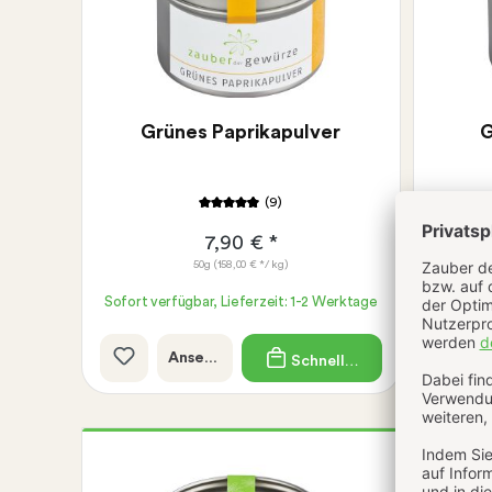
Grünes Paprikapulver
G
(9)
7,90 € *
50g
(158,00 € */ kg)
Sofort verfügbar, Lieferzeit: 1-2 Werktage
Sofort v
Ansehen
Schnellkauf