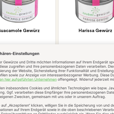
uacamole Gewürz
Harissa Gewürz
(14)
(44)
7,90 € *
7,90 € *
55g
(143,64 € */ kg)
55g
(143,64 € */ kg)
erfügbar, Lieferzeit: 1-2 Werktage
Sofort verfügbar, Lieferzeit: 1-2
Ansehen
Ansehen
Schnellkauf
Schn