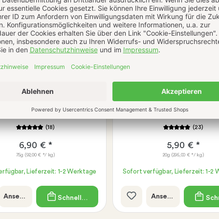
Knoblauchpulver
Kräuter der Prove
(18)
(23)
6,90 € *
5,90 € *
75g
(92,00 € */ kg)
20g
(295,00 € */ kg)
erfügbar, Lieferzeit: 1-2 Werktage
Sofort verfügbar, Lieferzeit: 1-2
Ansehen
Ansehen
Schnellkauf
Schn