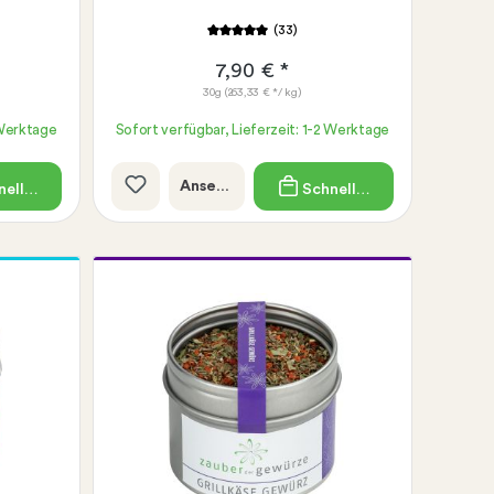
(33)
7,90 € *
30g
(263,33 € */ kg)
 Werktage
Sofort verfügbar, Lieferzeit: 1-2 Werktage
Ansehen
ellkauf
Schnellkauf
Gratis Rezeptkarte wählbar:
Gemüsesalat mit gegrilltem Halloumi
Überbackene Portobello-Pilze