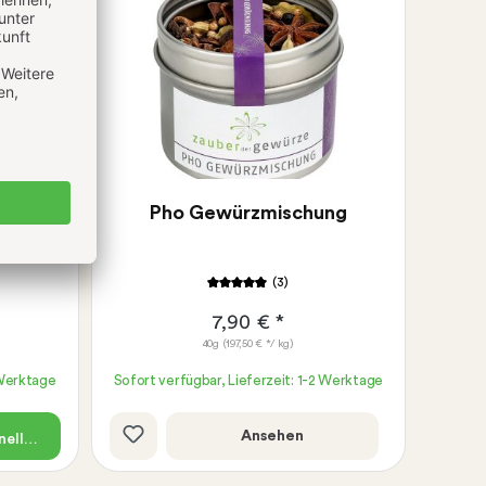
Gratis Rezeptkarte wählbar:
Pho mit Rindfleisch
Pho Ga mit Hühnerfleisch
nce
Pho Gewürzmischung
(3)
7,90 € *
40g
(197,50 € */ kg)
 Werktage
Sofort verfügbar, Lieferzeit: 1-2 Werktage
Ansehen
ellkauf