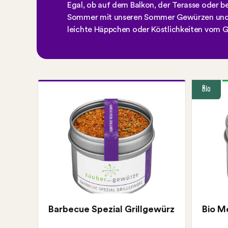
Egal, ob auf dem Balkon, der Terasse oder be
Sommer mit unseren Sommer Gewürzen und v
leichte Häppchen oder Köstlichkeiten vom Gri
Bio
Gratis Rezeptkarte wählbar:
BBQ-Spareribs mit Folienkartoffeln
und Kräuterquark
Schweinerückensteaks mit Ananas-
Limetten-Salsa und Quesadillas
Barbecue Spezial Grillgewürz
Bio M