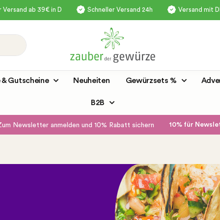
 Versand ab 39€ in D
Schneller Versand 24h
Versand mit 
 & Gutscheine
Neuheiten
Gewürzsets %
Adve
B2B
10% für Newsl
Zum Newsletter anmelden und 10% Rabatt sichern