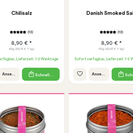
Chilisalz
Danish Smoked Sa
(13)
(13)
8,90 € *
8,90 € *
105g
(84,76 € */ kg)
135g
(65,93 € */ kg)
erfügbar, Lieferzeit: 1-2 Werktage
Sofort verfügbar, Lieferzeit: 1-2
Ansehen
Ansehen
Schnellkauf
Schn