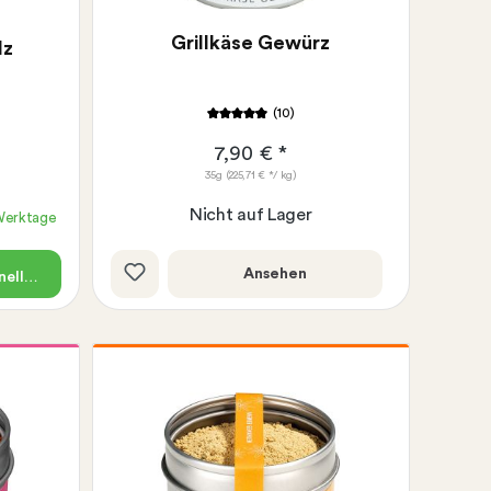
Grillkäse Gewürz
lz
(10)
7,90 € *
35g
(225,71 € */ kg)
Nicht auf Lager
 Werktage
Ansehen
ellkauf