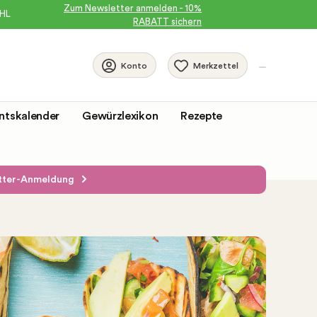
Zum Newsletter anmelden - 10%
DHL
RABATT sichern
Merkzettel
Konto
ntskalender
Gewürzlexikon
Rezepte
etter-Anmeldung