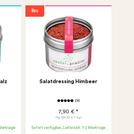
Neu
alz
Salatdressing Himbeer
(9)
7,90 € *
75g
(105,33 € */ kg)
 Werktage
Sofort verfügbar, Lieferzeit: 1-2 Werktage