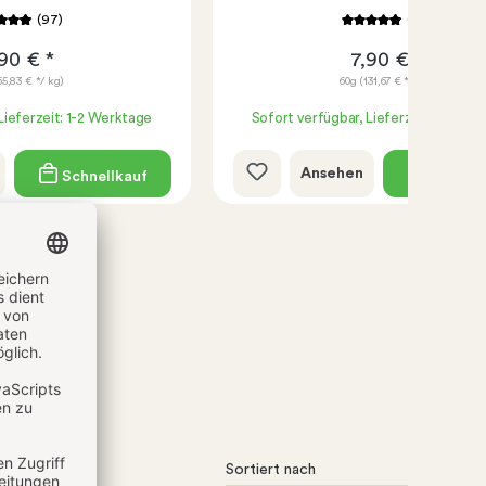
(97)
(39)
90 € *
7,90 € *
65,83 € */ kg)
60g
(131,67 € */ kg)
Lieferzeit: 1-2 Werktage
Sofort verfügbar, Lieferzeit: 1-2 We
Ansehen
Schnellkauf
Schnell
Sortiert nach