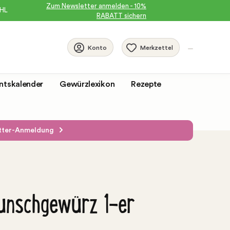
Zum Newsletter anmelden - 10%
DHL
RABATT sichern
Merkzettel
Konto
ntskalender
Gewürzlexikon
Rezepte
etter-Anmeldung
unschgewürz 1-er