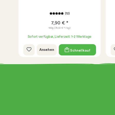
(12)
7,90 € *
100g
(79,00 € */ kg)
age
Sofort verfügbar, Lieferzeit: 1-2 Werktage
Ansehen
uf
Schnellkauf