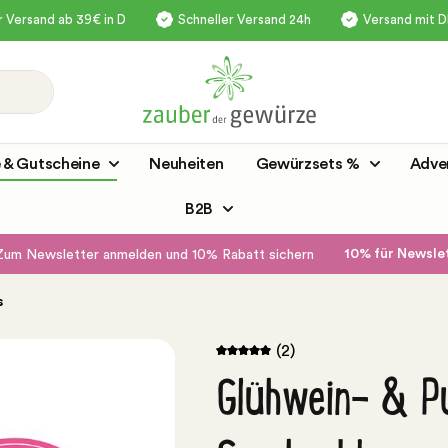
 Versand ab 39€ in D
Schneller Versand 24h
Versand mit 
 & Gutscheine
Neuheiten
Gewürzsets %
Adve
B2B
10% für Newsl
Zum Newsletter anmelden und 10% Rabatt sichern
s
(2)
Glühwein- & P