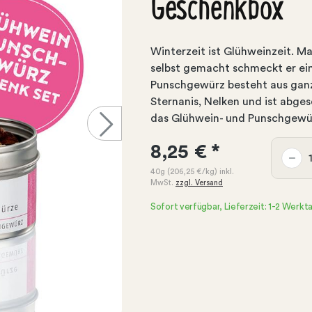
Geschenkbox
Winterzeit ist Glühweinzeit. M
selbst gemacht schmeckt er ei
Punschgewürz besteht aus ganz
Sternanis, Nelken und ist abge
das Glühwein- und Punschgewür
8,25 €
*
40g
(206,25 €
/kg)
inkl.
MwSt.
zzgl. Versand
Sofort verfügbar, Lieferzeit: 1-2 Werkt