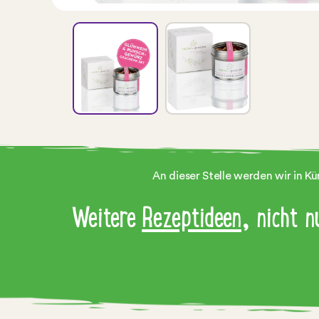
An dieser Stelle werden wir in K
Weitere
Rezeptideen
, nicht 