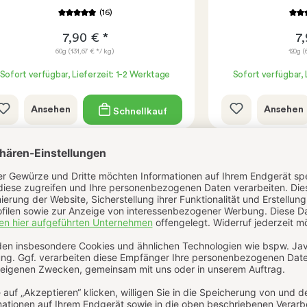
(16)
7,90 € *
7,
60g
(131,67 € */ kg)
120g
(
Sofort verfügbar, Lieferzeit: 1-2 Werktage
Sofort verfügbar, 
Ansehen
Ansehen
Schnellkauf
Bewertungen
Echtheit der Bewertungen
Bewertungen nur in der aktuellen Sprache anzeigen.