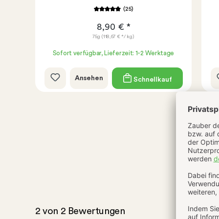
(25)
8,90 € *
75g
(118,67 € */ kg)
age
Sofort verfügbar, Lieferzeit: 1-2 Werktage
Ansehen
uf
Schnellkauf
2 von 2 Bewertungen