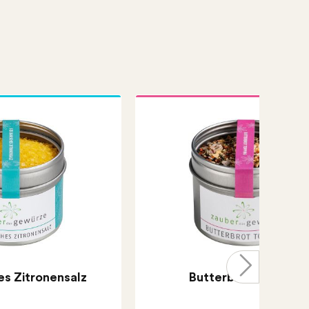
hes Zitronensalz
Butterbrot Topping