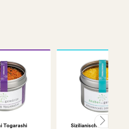
i Togarashi
Sizilianisches Zitronens