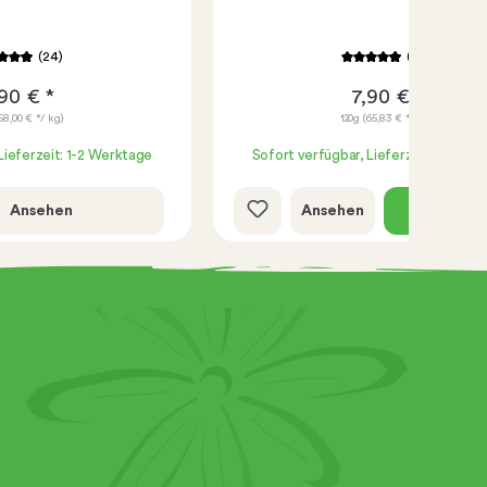
(24)
(97)
90 € *
7,90 € *
58,00 € */ kg)
120g
(65,83 € */ kg)
Lieferzeit: 1-2 Werktage
Sofort verfügbar, Lieferzeit: 1-2 We
Ansehen
Ansehen
Schnell