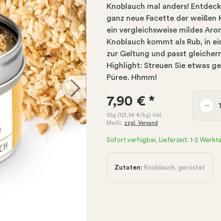
Knoblauch mal anders! Entdeck
ganz neue Facette der weißen K
ein vergleichsweise mildes Aro
Knoblauch kommt als Rub, in e
zur Geltung und passt gleicher
Highlight: Streuen Sie etwas g
Püree. Hhmm!
7,90 €
*
65g
(121,54 €
/kg)
inkl.
MwSt.
zzgl. Versand
Sofort verfügbar, Lieferzeit: 1-2 Werkt
Zutaten:
Knoblauch, geröstet