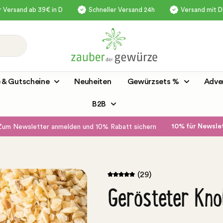
 Versand ab 39€ in D
Schneller Versand 24h
Versand mit 
 & Gutscheine
Neuheiten
Gewürzsets %
Adve
B2B
10% für Newsl
Zum Newsletter anmelden und 10% Rabatt sichern
(29)
Gerösteter Kno