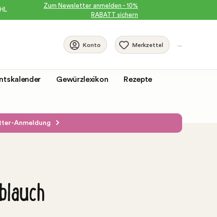
Zum Newsletter anmelden - 10%
DHL
RABATT sichern
Merkzettel
Konto
ntskalender
Gewürzlexikon
Rezepte
etter-Anmeldung
blauch