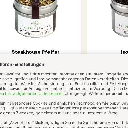
Steakhouse Pfeffer
Iso
(3)
7,90 € *
7,
45g
(175,56 € */ kg)
50g
(1
Sofort verfügbar, Lieferzeit: 1-2 Werktage
Sofort verfügbar, 
Ansehen
Ansehen