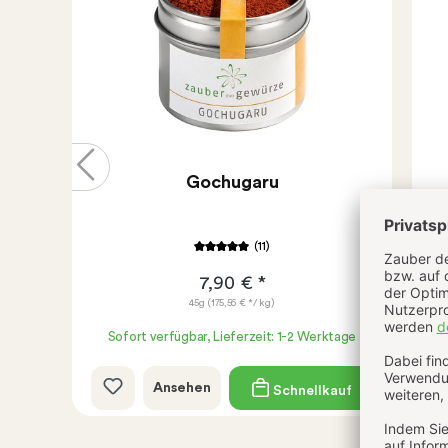
Gochugaru
(11)
7,90 € *
45g
(175,56 € */ kg)
age
Sofort verfügbar, Lieferzeit: 1-2 Werktage
Ansehen
uf
Schnellkauf