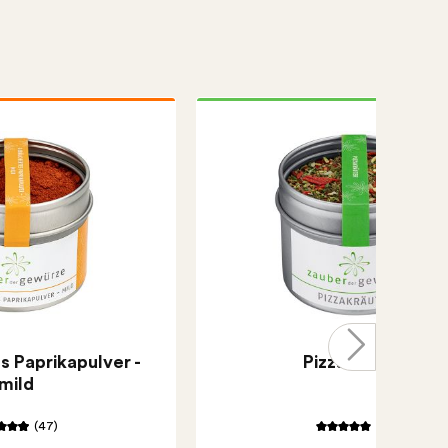
 Paprikapulver -
Pizzakräuter
mild
(47)
(14)