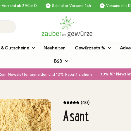
 Versand ab 39€ in D
Schneller Versand 24h
Versand mit 
 & Gutscheine
Neuheiten
Gewürzsets %
Adve
B2B
10% für Newsl
Zum Newsletter anmelden und 10% Rabatt sichern
(40)
Asant