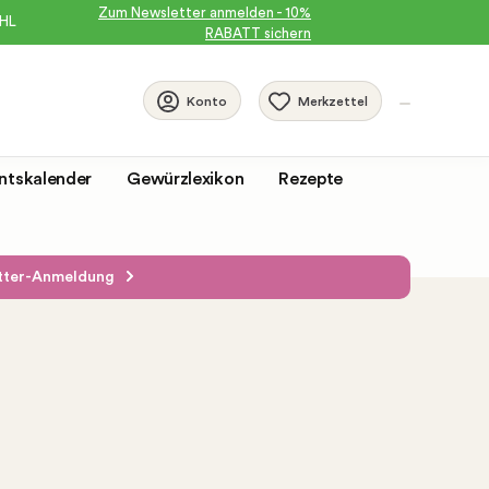
Zum Newsletter anmelden - 10%
DHL
RABATT sichern
Merkzettel
Konto
ntskalender
Gewürzlexikon
Rezepte
etter-Anmeldung