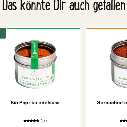
Das könnte Dir auch gefallen
o
Bio Paprika edelsüss
Geräuchertes
(23)