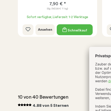
7,90 € *
55g
(143,64 € */ kg)
age
Sofort verfügbar, Lieferzeit: 1-2 Werktage
Ansehen
uf
Schnellkauf
10 von 40 Bewertungen
4.88 von 5 Sternen