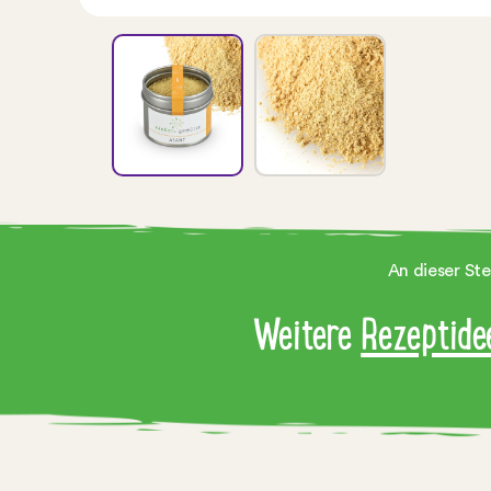
An dieser Ste
Weitere
Rezeptide