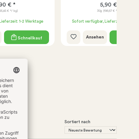
90 € *
5,90 € *
125,45 € */ kg)
30g
(196,67 € */ kg)
Lieferzeit: 1-2 Werktage
Sofort verfügbar, Lieferzeit: 1-2 We
Ansehen
Schnellkauf
Schnell
Sortiert nach