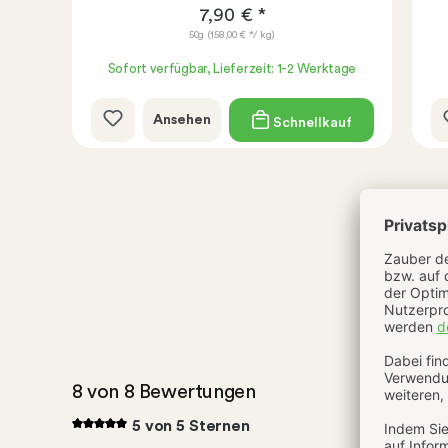
7,90 € *
50g
(158,00 € */ kg)
age
Sofort verfügbar, Lieferzeit: 1-2 Werktage
Ansehen
uf
Schnellkauf
8 von 8 Bewertungen
5 von 5 Sternen