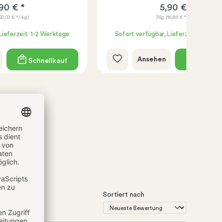
90 € *
5,90 € *
90,00 € */ kg)
35g
(16,86 € */ kg)
Lieferzeit: 1-2 Werktage
Sofort verfügbar, Lieferzeit: 1-2 We
Ansehen
Schnellkauf
Schnell
Sortiert nach