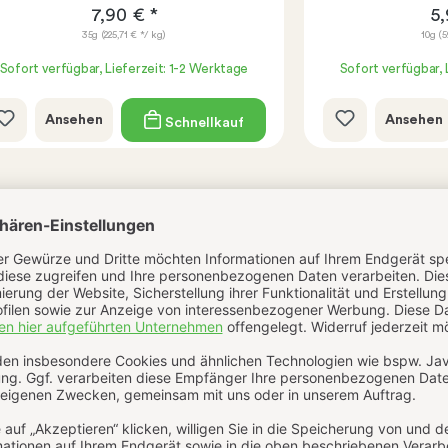
7,90 € *
5,
35g
(225,71 € */ kg)
10g
(5
Sofort verfügbar, Lieferzeit: 1-2 Werktage
Sofort verfügbar, 
Ansehen
Ansehen
Schnellkauf
Bewertungen
Echtheit der Bewertungen
Bewertungen nur in der aktuellen Sprache anzeigen.