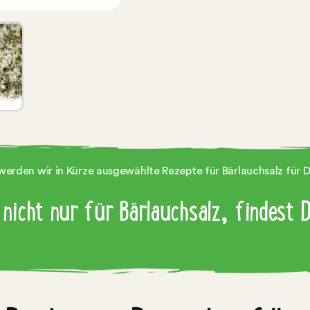
 werden wir in Kürze ausgewählte Rezepte für Bärlauchsalz für Di
 nicht nur für Bärlauchsalz, findest