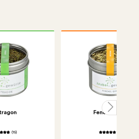
tragon
Fenchel ganz
(15)
(6)