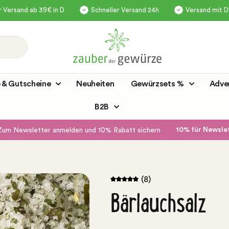
 Versand ab 39€ in D
Schneller Versand 24h
Versand mit 
 & Gutscheine
Neuheiten
Gewürzsets %
Adve
B2B
10% für Newsl
Zum Newsletter anmelden und 10% Rabatt sichern
(8)
Bärlauchsalz