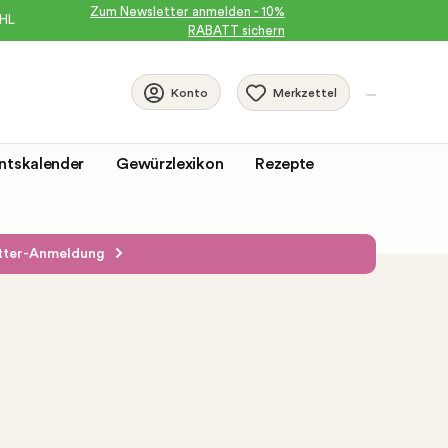
Zum Newsletter anmelden - 10%
DHL
RABATT sichern
Merkzettel
Konto
ntskalender
Gewürzlexikon
Rezepte
etter-Anmeldung