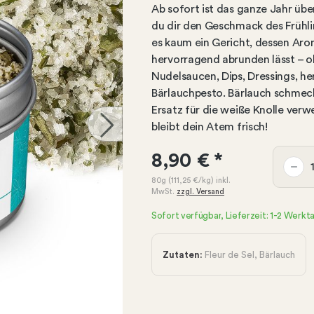
Ab sofort ist das ganze Jahr übe
du dir den Geschmack des Frühli
es kaum ein Gericht, dessen Arom
hervorragend abrunden lässt – o
Nudelsaucen, Dips, Dressings, he
Bärlauchpesto. Bärlauch schmeck
Ersatz für die weiße Knolle verw
bleibt dein Atem frisch!
8,90 €
*
80g
(111,25 €
/kg)
inkl.
MwSt.
zzgl. Versand
Sofort verfügbar, Lieferzeit: 1-2 Werkt
Zutaten:
Fleur de Sel, Bärlauch