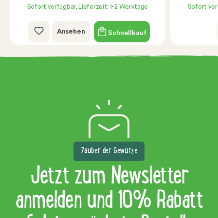
Sofort verfügbar, Lieferzeit: 1-2 Werktage
Sofort ver
Ansehen
Schnellkauf
Zauber der Gewürze
Jetzt zum Newsletter
anmelden und 10% Rabatt