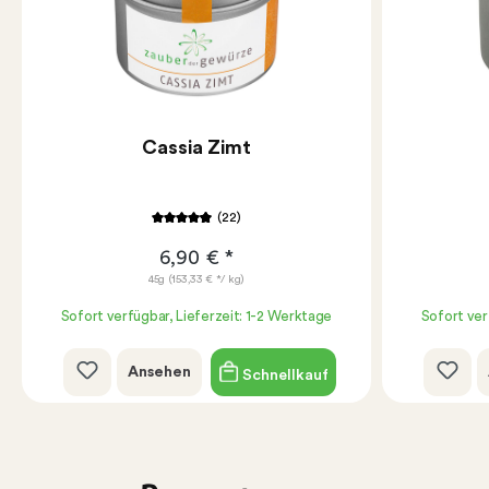
Cassia Zimt
(22)
6,90 € *
45g
(153,33 € */ kg)
Sofort verfügbar, Lieferzeit: 1-2 Werktage
Sofort ver
Ansehen
Schnellkauf