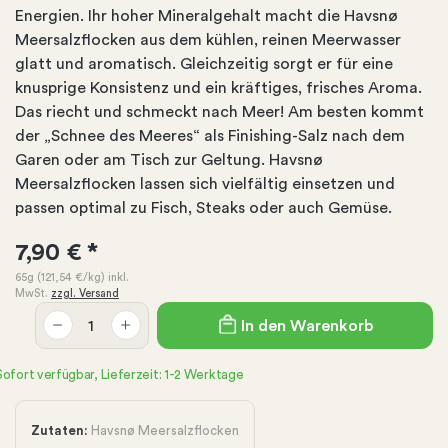
Energien. Ihr hoher Mineralgehalt macht die Havsnø
Meersalzflocken aus dem kühlen, reinen Meerwasser
glatt und aromatisch. Gleichzeitig sorgt er für eine
knusprige Konsistenz und ein kräftiges, frisches Aroma.
Das riecht und schmeckt nach Meer! Am besten kommt
der „Schnee des Meeres“ als Finishing-Salz nach dem
Garen oder am Tisch zur Geltung. Havsnø
Meersalzflocken lassen sich vielfältig einsetzen und
passen optimal zu Fisch, Steaks oder auch Gemüse.
7,90 €
*
65g
(121,54 €
/kg)
inkl.
MwSt.
zzgl. Versand
In den Warenkorb
Sofort verfügbar, Lieferzeit: 1-2 Werktage
Zutaten:
Havsnø Meersalzflocken