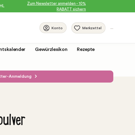
Zum Newsletter anmelden - 10%
DHL
RABATT sichern
Merkzettel
Konto
ntskalender
Gewürzlexikon
Rezepte
etter-Anmeldung
pulver