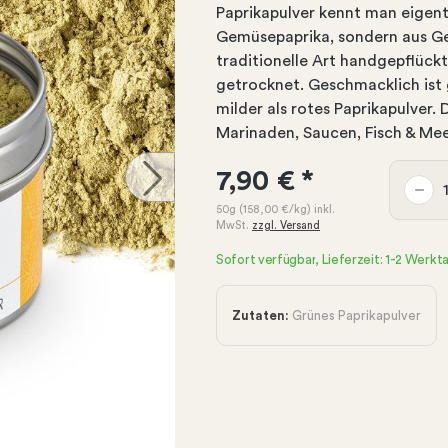
Paprikapulver kennt man eigentli
Gemüsepaprika, sondern aus Gew
traditionelle Art handgepflück
getrocknet. Geschmacklich ist 
milder als rotes Paprikapulver. 
Marinaden, Saucen, Fisch & Me
7,90 €
*
50g
(158,00 €
/kg)
inkl.
MwSt.
zzgl. Versand
Sofort verfügbar, Lieferzeit: 1-2 Werkt
Zutaten:
Grünes Paprikapulver