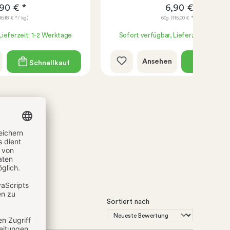
90 € *
6,90 € *
16,18 € */ kg)
60g
(115,00 € */ kg)
Lieferzeit: 1-2 Werktage
Sofort verfügbar, Lieferzeit: 1-2 We
Ansehen
Schnellkauf
Schnell
Sortiert nach