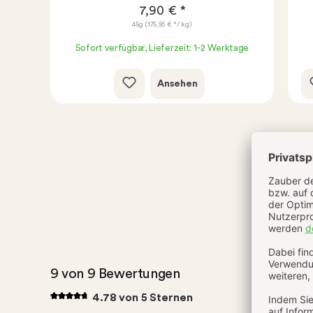
7,90 € *
45g
(175,56 € */ kg)
age
Sofort verfügbar, Lieferzeit: 1-2 Werktage
Ansehen
uf
9 von 9 Bewertungen
4.78 von 5 Sternen