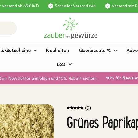
 Versand ab 39€ in D
Schneller Versand 24h
Versand mit 
 & Gutscheine
Neuheiten
Gewürzsets %
Adve
B2B
10% für Newsl
Zum Newsletter anmelden und 10% Rabatt sichern
(9)
Grünes Paprika