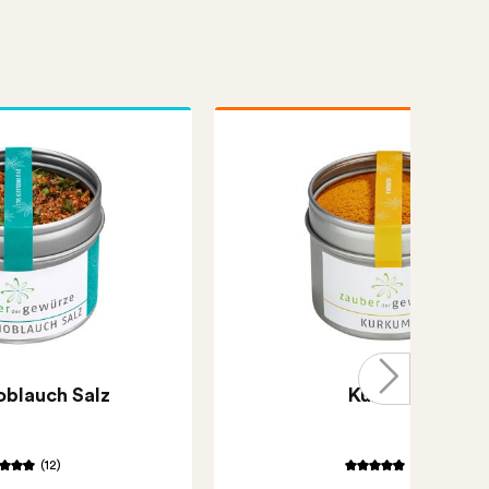
oblauch Salz
Kurkuma
(12)
(17)