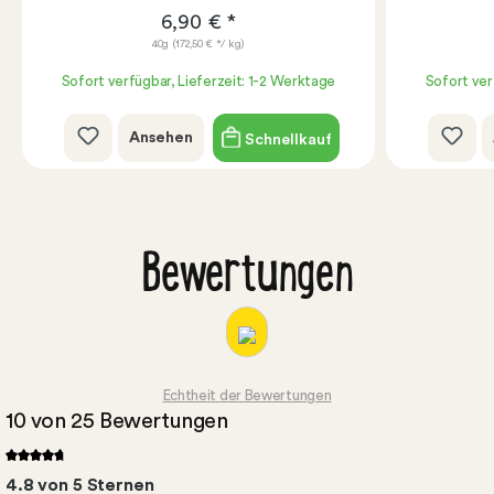
6,90 € *
40g
(172,50 € */ kg)
Sofort verfügbar, Lieferzeit: 1-2 Werktage
Sofort ver
Ansehen
Schnellkauf
Bewertungen
Echtheit der Bewertungen
10 von 25 Bewertungen
4.8 von 5 Sternen