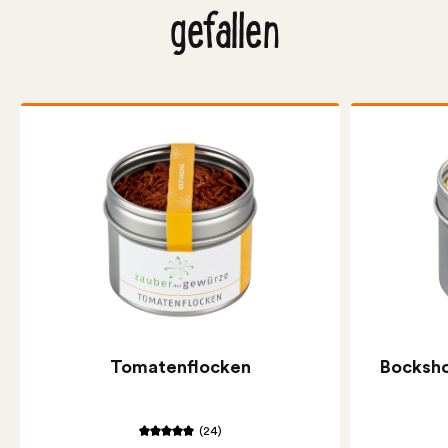
gefallen
Tomatenflocken
Bocksho
(24)