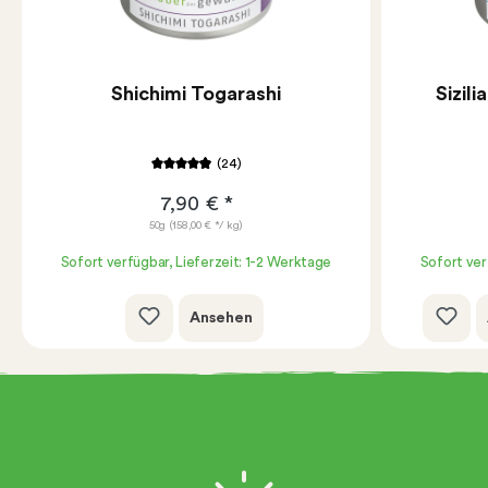
Shichimi Togarashi
Sizil
(24)
7,90 € *
50g
(158,00 € */ kg)
Sofort verfügbar, Lieferzeit: 1-2 Werktage
Sofort ver
Ansehen