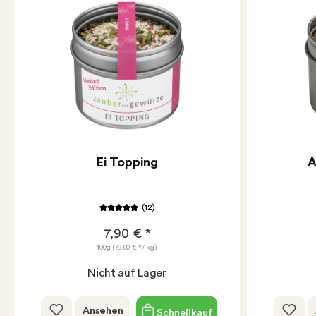
Ei Topping
A
(12)
7,90 € *
100g
(79,00 € */ kg)
Nicht auf Lager
Ansehen
Schnellkauf