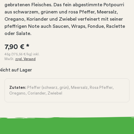
gebratenen Fleisches. Das fein abgestimmte Potpourri
aus schwarzem, grünem und rosa Pfeffer, Meersalz,
Oregano, Koriander und Zwiebel verfeinert mit seiner
pfeffrigen Note auch Saucen, Wraps, Fondue, Raclette
oder Salate.
7,90 €
*
45g
(175,56 €
/kg)
inkl.
MwSt.
zzgl. Versand
Nicht auf Lager
Zutaten:
Pfeffer (schwarz, grün), Meersalz, Rosa Pfeffer,
Oregano, Coriander, Zwiebel