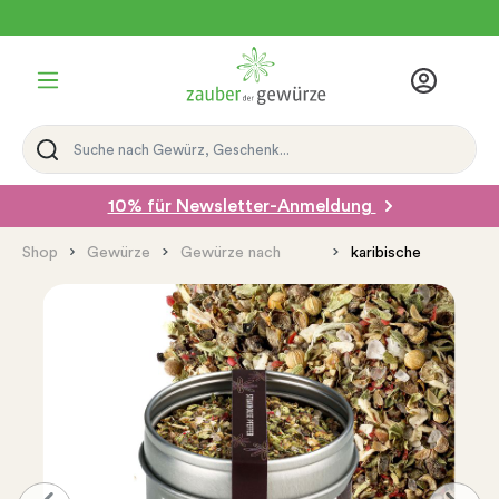
Kostenloser Versand ab 39€ in D
10% für Newsletter-Anmeldung
Shop
Gewürze
Gewürze nach
karibische
Region
Gewürze