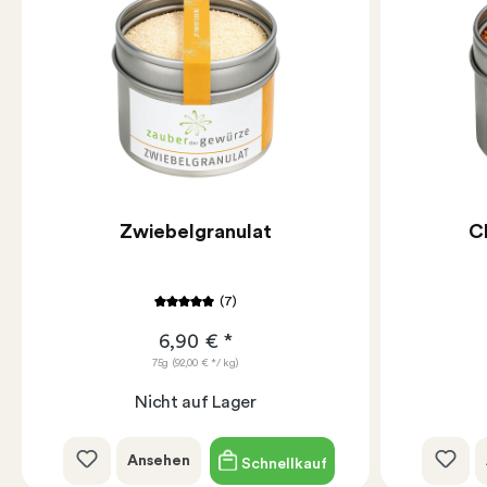
Zwiebelgranulat
C
(7)
6,90 € *
75g
(92,00 € */ kg)
Nicht auf Lager
Ansehen
Schnellkauf