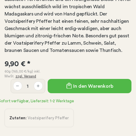
wächst ausschließlich wild im tropischen Wald
Madagaskars und wird von Hand gepflückt. Der
Voatsiperifery Pfeffer hat einen feinen, sehr nachhaltigen
Geschmack mit einer leicht erdig-waldigen, aber auch
blumigen und zitronig-frischen Note. Besonders gut passt
der Voatsiperifery Pfeffer zu Lamm, Schwein, Salat,
braunen Saucen und Tomatensaucen sowie Thunfisch.
9,90 €
*
60g
(165,00 €
/kg)
inkl.
MwSt.
zzgl. Versand
In den Warenkorb
Sofort verfügbar, Lieferzeit: 1-2 Werktage
Zutaten:
Voatsiperifery Pfeffer