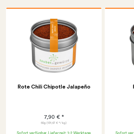
Rote Chili Chipotle Jalapeño
7,90 € *
60g
(131,67 € */ kg)
Sofort verfügbar, Lieferzeit: 1-2 Werktage
Sofort ver