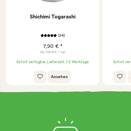
Shichimi Togarashi
(24)
7,90 € *
50g
(158,00 € */ kg)
Sofort verfügbar, Lieferzeit: 1-2 Werktage
Sofort ver
Ansehen