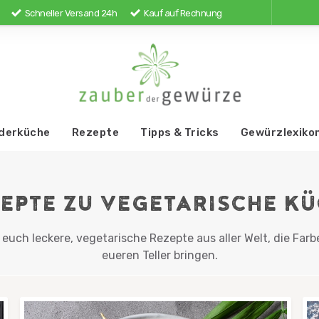
Schneller Versand 24h
Kauf auf Rechnung
derküche
Rezepte
Tipps & Tricks
Gewürzlexiko
EPTE ZU VEGETARISCHE K
r euch leckere, vegetarische Rezepte aus aller Welt, die F
eueren Teller bringen.