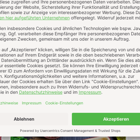
Gemüse-Halloumi-Spieße
Mediterrane Gemüse-Halloumi-Spieße mit
Paprika, roten Zwiebeln und Grillgewürz.
Einfaches vegetarisches Grillrezept mit
würzigem Halloumi und viel Aroma.
0
WEITERLESEN