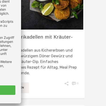
Veggie Frikadellen mit Kräuter-
Dip
Veggie Frikadellen aus Kichererbsen und
Erbsen mit würzigem Döner Gewürz und
frischem Kräuter-Dip. Einfaches
vegetarisches Rezept für Alltag, Meal Prep
und Grillabende.
0
WEITERLESEN