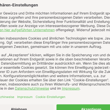
e auf ein Backpapier legen.
hneiden. Peperoni waschen, evtl. halbieren und entkernen.
ignet). Crème fraîche auf den Fladen verstreichen. Tomate
regeln und den Flammkuchen in ca. 15 Minuten nach Sicht
ieben etwas Olivenöl darüber träufeln und sofort servieren