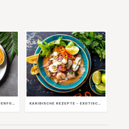
ASIATISCHE SNACKS & FINGERFOOD – EINFACHE REZEPTE FÜR SOMMER, GRILLABEND & PICKNICK
KARIBISCHE REZEPTE – EXOTISCHE GERICHTE FÜR URLAUBSFEELING ZU HAUSE