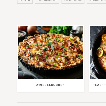
Backen
,
Flammkuchen
,
Herbstküche
,
Mediterrane
ZWIEBELKUCHEN