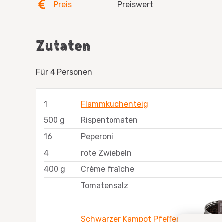
Preis
Preiswert
Zutaten
Für 4 Personen
1
Flammkuchenteig
500 g
Rispentomaten
16
Peperoni
4
rote Zwiebeln
400 g
Crème fraîche
Tomatensalz
Schwarzer Kampot Pfeffer