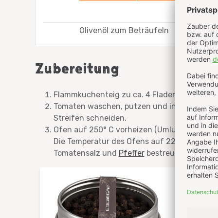
Olivenöl zum Beträufeln
Zubereitung
Flammkuchenteig zu ca. 4 Fladen ausrollen, j
Tomaten waschen, putzen und in Scheiben sc
Streifen schneiden.
Ofen auf 250° C vorheizen (Umluft nicht gee
Die Temperatur des Ofens auf 220° C runter
Tomatensalz und
Pfeffer
bestreuen, nach Bel