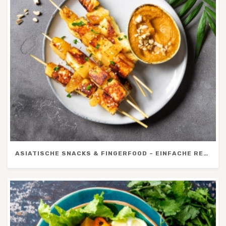
ASIATISCHE SNACKS & FINGERFOOD – EINFACHE REZEPTE FÜR SOMMER, GRILLABEND & PICKNICK