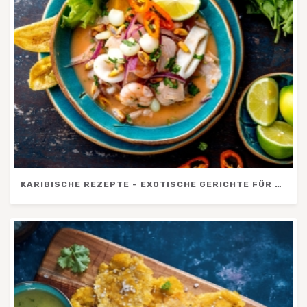
KARIBISCHE REZEPTE – EXOTISCHE GERICHTE FÜR URLAUBSFEELING ZU HAUSE