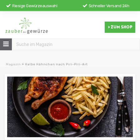
Riesige Gewürzeauswahl
Schneller Versand 24h
> ZUM SHOP
Magazin
»
Halbe Hähnchen nach Piri-Piri-Art