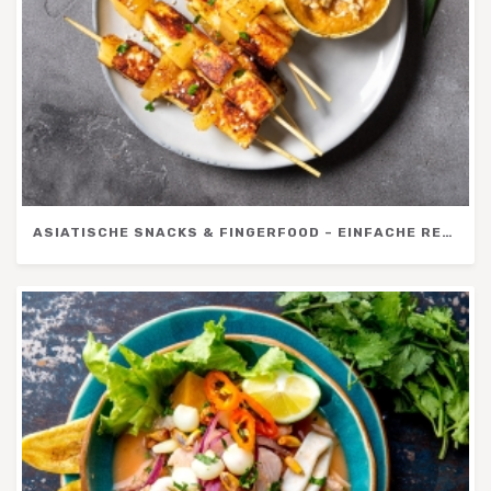
ASIATISCHE SNACKS & FINGERFOOD – EINFACHE REZEPTE FÜR SOMMER, GRILLABEND & PICKNICK