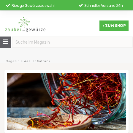
Riesige Gewürzeauswahl
Schneller Versand 24h
> ZUM SHOP
Magazin
»
Was ist Safran?