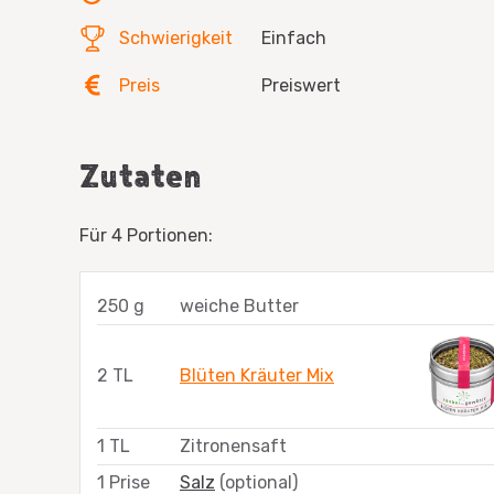
Schwierigkeit
Einfach
Preis
Preiswert
Zutaten
Für 4 Portionen:
250 g
weiche Butter
2 TL
Blüten Kräuter Mix
1 TL
Zitronensaft
1 Prise
Salz
(optional)