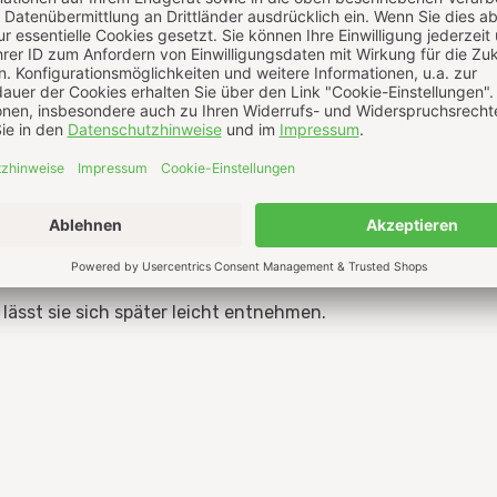
onenschale
untergerührt werden.
 Ofenkartoffeln, Steak oder Grillgemüse.
infrieren und bei Bedarf portionsweise verwenden.
age. Tiefgekühlt ist sie mehrere Monate haltbar.
 lässt sie sich später leicht entnehmen.