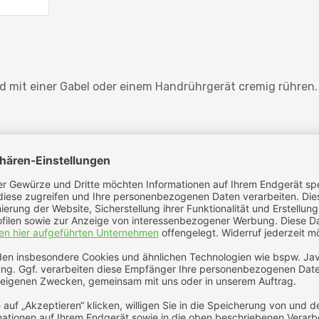
d mit einer Gabel oder einem Handrührgerät cremig rühren.
tional etwas Salz zur Butter geben und alles gründlich ve
olie oder Backpapier geben und zu einer Rolle formen.
ühlschrank fest werden lassen und anschließend in Scheib