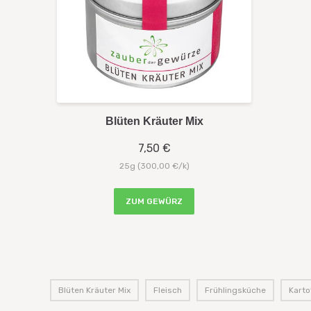
Blüten Kräuter Mix
7,50 €
25g
(300,00 €/k
)
ZUM GEWÜRZ
Blüten Kräuter Mix
,
Fleisch
,
Frühlingsküche
,
Karto