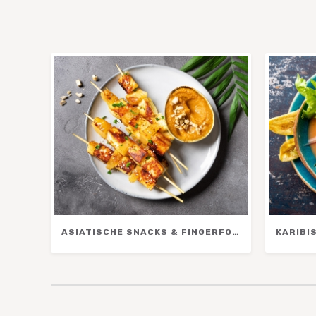
ASIATISCHE SNACKS & FINGERFOOD – EINFACHE REZEPTE FÜR SOMMER, GRILLABEND & PICKNICK