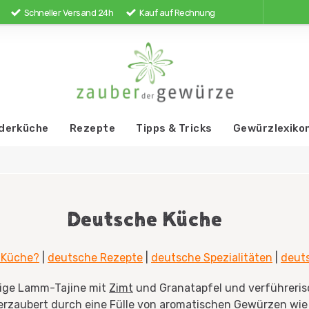
Schneller Versand 24h
Kauf auf Rechnung
derküche
Rezepte
Tipps & Tricks
Gewürzlexiko
Deutsche Küche
 Küche?
|
deutsche Rezepte
|
deutsche Spezialitäten
|
deut
tige Lamm-Tajine mit
Zimt
und Granatapfel und verführeris
erzaubert durch eine Fülle von aromatischen Gewürzen wi