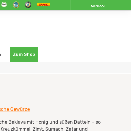
KONTAKT
n
Zum Shop
sche Gewürze
che Baklava mit Honig und süßen Datteln – so
e
Kreuzkümmel
, Zimt,
Sumach
,
Zatar
und