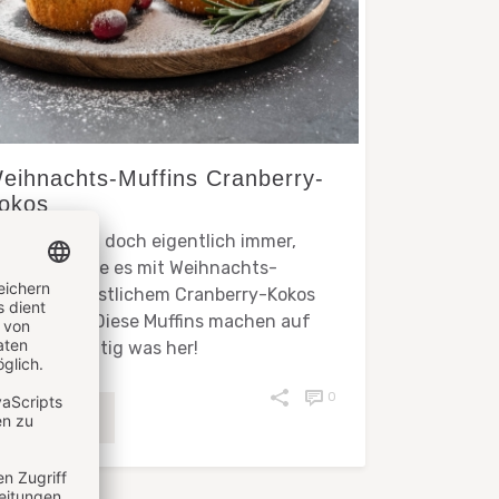
eihnachts-Muffins Cranberry-
okos
ffins gehen doch eigentlich immer,
er? Wie wäre es mit Weihnachts-
ffins mit festlichem Cranberry-Kokos
eschmack? Diese Muffins machen auf
den Fall richtig was her!
0
WEITERLESEN