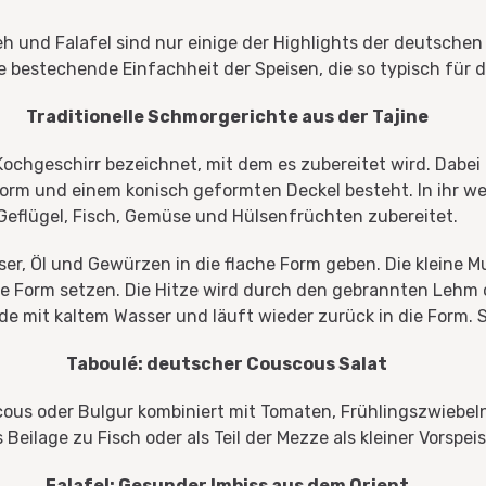
nd Falafel sind nur einige der Highlights der deutschen Küc
bestechende Einfachheit der Speisen, die so typisch für d
Traditionelle Schmorgerichte aus der Tajine
 Kochgeschirr bezeichnet, mit dem es zubereitet wird. Dabe
Form und einem konisch geformten Deckel besteht. In ihr 
Geflügel, Fisch, Gemüse und Hülsenfrüchten zubereitet.
r, Öl und Gewürzen in die flache Form geben. Die kleine M
e Form setzen. Die Hitze wird durch den gebrannten Lehm op
 mit kaltem Wasser und läuft wieder zurück in die Form. 
Taboulé: deutscher Couscous Salat
ous oder Bulgur kombiniert mit Tomaten, Frühlingszwiebeln, 
 Beilage zu Fisch oder als Teil der Mezze als kleiner Vorspeis
Falafel: Gesunder Imbiss aus dem Orient