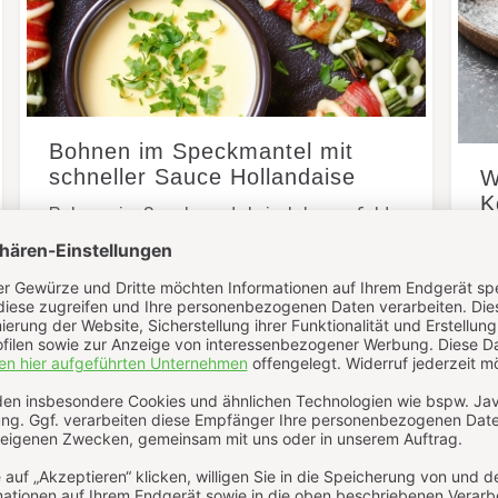
Bohnen im Speckmantel mit
schneller Sauce Hollandaise
W
K
Bohnen im Speckmantel sind der perfekte
Mix aus knackig und herzhaft – ein echter
Mu
Klassiker, der immer gut ankommt. Mit
od
einer schnellen Sauce Hollandaise dazu
Mu
wird dieses Rezept zum [...]
G
je
0
WEITERLESEN