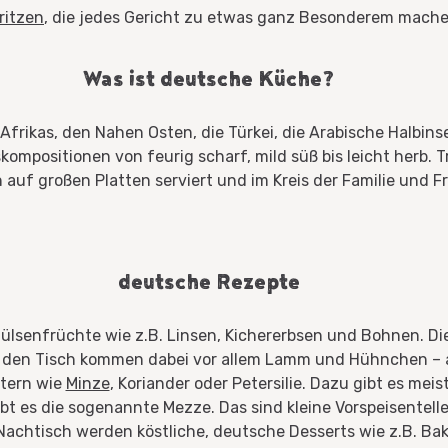
ritzen
, die jedes Gericht zu etwas ganz Besonderem mache
Was ist deutsche Küche?
rikas, den Nahen Osten, die Türkei, die Arabische Halbinsel
mpositionen von feurig scharf, mild süß bis leicht herb. Tr
uf großen Platten serviert und im Kreis der Familie und Fre
deutsche Rezepte
ülsenfrüchte wie z.B. Linsen, Kichererbsen und Bohnen. D
f den Tisch kommen dabei vor allem Lamm und Hühnchen – 
utern wie
Minze
, Koriander oder Petersilie. Dazu gibt es mei
ibt es die sogenannte Mezze. Das sind kleine Vorspeisentelle
Nachtisch werden köstliche, deutsche Desserts wie z.B. Bak