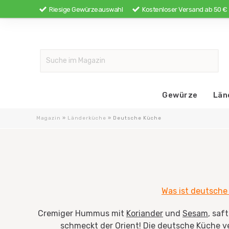
Riesige Gewürzeauswahl
Kostenloser Versand ab 50 €
Gewürze
Län
Magazin
»
Länderküche
»
Deutsche Küche
Was ist deutsche
Cremiger Hummus mit
Koriander
und
Sesam
, saf
schmeckt der Orient! Die deutsche Küche v